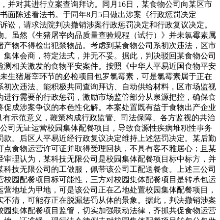
，并对其进行立案查询拜访。同月16日，某食物公司向某区市
交书面陈述看法书。于同年8月5日做出涉案《行政惩罚决定
政诉讼，请求法院判决撤销涉案行政惩罚决定和行政复议决定。
物。虽然《生猪屠宰肉品质量查验规程（试行）》并未氯霉素属
猪产物不得检出犯禁物品。考虑到某食物公司系初次违法，区市
、集体会商，符定法式，并无不妥。据此，判决驳回某食物公司
检测相关激发的食物平安案件。按照《中华人平易近国食物平安
并未生猪屠宰环节的必检项目包罗氯霉素，可是氯霉素属于正在
系初次违法、能积极共同查询拜访、自动供给材料，区市场监视
为进行需要的行政惩罚，激励市场监管部分从泉源把控，确保食
终促成涉案争议的本色性化解。本案处置既有益于食物出产企业
具有示范意义，鞭策构成行政监管、司法保障、各方监视的共治
资公司无证运营校园集体配餐项目，导致食源性疾病堆积性事务
罚款。后区人平易近经行政复议决定维持上述惩罚决定。某后勤
打点食物运营许可证并取得受理回执，不具有客不雅居心；且某
经审理认为，某科技无限公司是校园集体配餐项目标中标方，并
某科技无限公司的工做服，佩带该公司工配送餐食。上述三公司
营校园配餐项目标可能性，三方对校园集体配餐项目是转承包运
运营地址为甲地，可是该公司正在乙地处置校园集体配餐项目，
实不清，可能存正在脱漏惩罚从体的景象。据此，判决撤销涉案
校园集体配餐项目监管，切实加强联动法律，齐抓共促食物运营