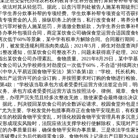
施某正在受委托办理农村权利教育学生养分改善打算财务补帮专
，依法对其从轻惩罚。据此，以贪污罪判处被告人施某有期徒刑
于学生养分炊事补帮的专项经费。学生炊事补帮专项资金可否获
该专项资金的人员，操纵职务上的便当，私行改变食材，将养分
污罪对被告人施某惩罚，并逃缴全数赃款，为学生养分炊事补帮专
办事外包项目合同，商定某饮食公司确保食堂运营合适国度食物平
两次低于60%等景象，某中学有权单方解除合同。合同履行期间
1年3月，被发觉违规利用冻肉类成品；2021年5月，师生对劲度查
整改通知，但某饮食公司整改不力，问题未获得底子处理。202
出某饮食公司办理紊乱、食物质量。2021年8月29日，某中
食公司认为学校师生对劲度仅一次低于60%，不合适“持续两次
中华人平易近国食物平安法》第57条第1款：“学校、托长机
物出产运营许可的企业订购，并按照要求对订购的食物进行检验
条第4款：“学校该当取承包方或者受委托运营方依法签定合同，
义务。承包方或者受委托运营方该当按照法令、律例、规章、食
现患，办理严沉失范且经多次整改无效，致使家委会最终做出决
。据此，判决驳回某饮食公司的全数诉讼请求。校园食堂外包是
安”尤为主要。学校发觉外包揽事商存正在食物平安现患后，有权
发生的校园食物平安变乱，对强化校园食物平安管理具有多沉意
安形成现实风险时，法院应依法支撑学校行使解除权，实现对严
的办事质量目标，确保食物平安和办事质量。三是依法学生家长
市破费4元为后代购得零食1袋。食物包拆上记录出产日期为202