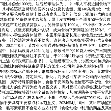
罚性补偿金1000元。法院经审理认为，《中华人平易近国食物
其标签还该当标明次要养分成分及其含量。第148条第2款：“
运营者要求领取价款十倍或者丧失三倍的补偿金；添加补偿的金
跨越保质期的食物发卖给颜某，属于发卖明知不合适食物平安尺
，判决某超市退还颜某货款4元，另补偿颜某1000元。中小学生
确判别，以至没有判此外认识，成为食物平安问题的“易群体”。
泛博中小学生的身体健康。本案系学生家长采办食物后发觉过时
偿义务，让违法运营者得不偿失。该判决充实阐扬赏罚性补偿义
。2021年8月，某农业公司通过招投标获得某县中小学、因本
中，因喷码设备及印油问题，导致出产的910袋大米出产日期
期恍惚及产地标注不实问题，于2022年2月做出《行政惩罚决
销上述《行政惩罚决定书》。法院经审理认为，涉案大米包拆袋
产日期恍惚的间接缘由是受托方某米业公司的设备及耗材问题，
的包拆袋标示产地不符，形成虚假标示产地的违法行为。某农业
合用法令准确，符定法式。据此，判决驳回某农业公司的诉讼请
儿园，属于特殊消费群体，食物平安风险防控丝毫不容松弛。食
对受托方的出产行为负有监视义务，需对受托方的标签违法行为
委托加工到标签设想的全链条管控机制，从泉源防备食物平安风
为市场从体了“校园食物无小事、合规运营是底线”的红线。该判
平安具有主要指点和示范意义。2024年4月10日，某区市场
验，氯霉素项目不合适农业农村部《食物动物中利用的药品及其