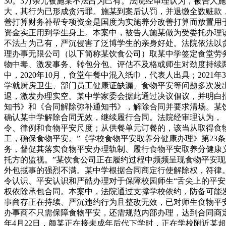
30。3万余元被施某不法占为己有。法院经审理认为，被告人
大，其行为已形成贪污罪。施某到案后认罚，并退缴全数赃款
善打算财务补帮专项资金是国度为实施养分改善打算而放置用
资金实正用到学生身上。本案中，被告人施某做为受委托办理
不法占为己有，严沉侵害了泛博学生的亲身好处。法院依法以贪
理办事无限公司（以下简称某饮食公司）取某中学签定食堂劳务
物中毒、激发事务、转包分包、评估不及格或师生对劲度持续
中，2020年10月，食堂午餐中混入纸巾，代表人出具；202
学就厨房卫生、部门员工健康证缺漏、食物平安等问题多次发出
退，激发办理实空。某中学家委会据此通过决议倡议，并明白指
知书》和《合同解除弥补通知书》，解除合同并要求清场。某饮
确认某中学解除合同无效，继续履行合同。法院经审理认为，《
令、律例和食物平安尺度；从供餐单元订餐的，该当从取得食
工，确保食物平安。”《学校食物平安取养分健康办理》第23
务，督促其落实食物平安办理轨制、履行食物平安取养分健康
托方的监视。”某饮食公司正在履约过程中频频呈现食物平安
外包揽事的强烈不满。某中学根据合同商定行使解除权，符律
令认识、平安认识和严酷办理对于保障校园师生“舌尖上的平
权依除承包合同。本案中，法院通过支撑学校依约，防备可能
事商存正在持续、严沉违约行为且整改无效，已对师生食物平
办事商不只需保障食物平安，还需规范内部办理，达到合同商定
年4月22日，颜某正在接未成年后代下学时，正在学校附近某超