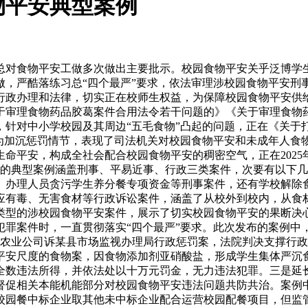
物平安典型案例
对食物平安工做多次做出主要批示。校园食物平安关乎泛博学生
做，严酷落练习总“四个最严”要求，依法审理涉校园食物平安刑
行政办理和法律，切实正在校师生权益，为保障校园食物平安供
于审理食物药品胶葛案件合用法令若干问题的》《关于审理食物
，针对中小学校园及其周边“五毛食物”凸起的问题，正在《关于
做为加沉惩罚情节，表现了司法机关对校园食物平安和未成年人食
命平安，构成全社会配合校园食物平安的稠密空气，正在202
布的典型案例涵盖刑事、平易近事、行政三类案件，次要有以下
、办理人员贪污学生养分餐专项资金等刑事案件，还有学校解除
应有毒、无害食材等行政诉讼案件，涵盖了从校外到校内，从食
类型的涉校园食物平安案件，展示了切实校园食物平安的果断决心
犯罪案件时，一直贯彻落实“四个最严”要求。此次发布的案例中
；某农业公司诉某县市场监视办理局行政惩罚案，法院判决支撑行
平安尺度的食物案，因食物添加剂亚硝酸盐，形成学生集体严沉
全数违法所得，并依法处以十万元罚金，无力违法犯罪。三是延
督促相关本能机能部分对校园食物平安违法问题共防共治。案例
校园餐中标企业取其他未中标企业配合运营校园配餐项目，但监