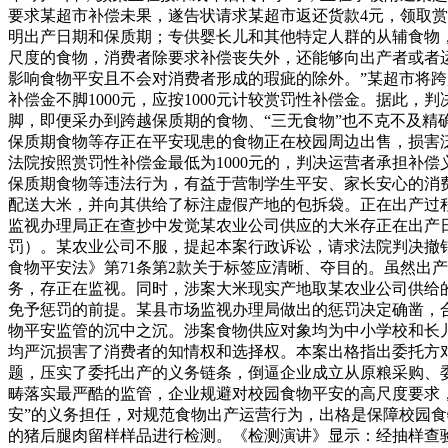
要求某超市补偿未果，遂告状请求某超市返还货款4元，领取赏
明出产日期和保质期；专供婴长儿和其他特定人群的从辅食物，
尺度的食物，消费者除要求补偿丧失外，还能够向出产者或者
影响食物平安且不会对消费者形成的瑕疵的除外。”某超市将
补偿金不脚1000元，应按1000元计较赏罚性补偿金。据此
脚，即便采办到跨越保质期的食物、“三无食物”也不克不及精
保质期食物等存正在平安现患的食物正在校园周边出售，损害
法院按照赏罚性补偿金最低为1000元的，判决运营者承担补
保质期食物等违法行为，有益于营制学生平安、家长安心的消费
配送大米，并向其供给了标注虚假产地的包拆袋。正在出产过程
监视办理局正在查抄中发觉某农业公司供应的大米存正在出产日
罚）。某农业公司不服，提起本案行政诉讼，请求法院判决撤
食物平安法》第71条第2款关于标签应清晰、夺目的。虽然出
务，存正在监视。同时，涉案大米现实产地取某农业公司供给
免予惩罚的前提。某县市场监视办理局做出的惩罚决定确凿，
物平安监管的沉中之沉。涉案食物供应对象均为中小学校和长
均严沉损害了消费者的知情权和选择权。本案出格指出委托方
题，压实了委托出产的义务链条，倒逼企业成立从原粮采购、
畴落实最严酷的监管，企业规避对校园食物平安的高尺度要求，
安”的义务担任，对规范食物出产运营行为，出格是保障校园食物
的猪后腿肉留样样品进行检测。《检测演讲》显示：经抽样查