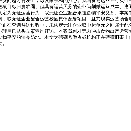
平安问题时有发生，激发家长和的担心。我国食物运营许可实行
送项目标归责准绳。但具有运营天分的企业为削减运营成本、逃
认定为无证运营行为，取无证企业配合承担食物平安义务。本案
例，取无证企业配合运营校园集体配餐项目，且其现实运营场合
分正在查询拜访过程中，未认定无证企业取中标单元之间属于配
办理局已从头立案查询拜访。本案裁判对无力冲击食物出产运营者
食物平安的法令防地。本文为磅礴号做者或机构正在磅礴旧事上
候。