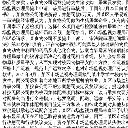
物公司发卖，该食物公司运营范畴为生猪收购、屠宰及发卖。同
场监视办理局提出申请。该局进行审核后，于同年7月25日向
书》，某食物公司违法所得，并惩罚款6万元。后某区人平易
一审法院经审理认为，某食物公司做为生猪屠宰企业，负有肉
于屠宰环节必检项目，选择什么项目进行检测能够由屠宰企业
场监视办理局已减轻罚款金额，惩罚恰当。区市场监视办理局
的诉讼请求。某食物公司不服提出上诉，二审法院审理期间掌
法》第34条第1项的，正在食物中添加可能风险人体健康的物
食物动物中利用的药品及其他化合物。涉案含氯霉素的猪后腿
办理局做出的被诉惩罚决定合适过罚相当准绳。从社会结果看
物原料质量平安，从而实现对校园食物平安的全方位、全流程
严酷出产流程，规范出产运营次序，也对市场监视办理部分认
款式。2021年9月，某区市场监视办理局接到某小学学生校
发生。两公司承担着向本地五所学校配餐的营业。某区市场监
办事公司、某投资公司不服涉案惩罚决定及复议决定，提起本
科技无限公司做为校园集体配餐项目标中标方，该当承担次要
对配餐勾当进行全程指点，包罗烹调、配送、运输、平安等；
虽未就校园集体配餐项目签定三方和谈，但彼此之间对其他从
营仍是以承包形式配合运营，某区市场监视办理局未查证予以
未有显示其正在乙地已取得食物运营许可证。因而，某区市场
行政惩罚和行政复议决定，责令某区市场监视办理局从头做出