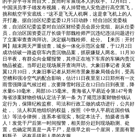
的手异乎寻常而自大，反而时常展现本人的双手。12月8日，
中国演员李子雄发布视频，有人掉臂他人安危进行高空黑飞，
挑和航空平安底线：“这不是飞无人机啊，这是拿飞机上的人
开打趣。据自治区纪委监委12月5日动静：经自治区党委核
准，自治区纪委监委对自治区财经委员会原分党组、副从任委
员，自治区国资委正厅长级干部魏栓师严沉违纪违法问题进行
了立案审查查询拜访。决定赐与魏栓师、处分。【来历：开封
网】颠末两天严重侦查，城乡一体化示范区金耀，于12月2日
成功侦破一路盗窃车内贵沉物品案，抓获嫌疑人两名。11月30
日半夜，有群众向金耀报警，其停正在地下车库的车辆内贵沉
物品被盗。当即赶赴现场展开查询拜访。大象旧事记者 吴紫
翼12月10日，大象旧事记者从郑州市景象形象局领会到，受高
空槽和强冷空气的配合影响，估计11日夜里至12日郑州有一次
雨雪强降温气候过程，次要降雪时段正在12日白日到夜里，降
水量6-10毫米，局部10-15毫米。青海省人平易近令第147号青
海省涉案财物价钱认定法子第一条 为了规范涉案财物价钱认
定行为，保障纪检监察、司法和行政工做的成功进行，公共好
处，、法人和其他组织的权益，按照《中华人平易近国价钱
法》等法令律例，连系本省现实，制定本法子。拍摄者当事
人！发觉干尸后第一时间报警，相关部分赶到现场勘测、处
置，也确定简直是一具干尸，是很早之前一个崖洞，里面有塑
料瓶子，还有毛毯和人类的衣服。