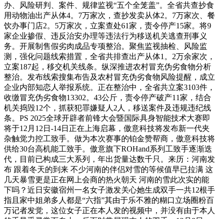
办、风险研判、案件、规律监视“五个全笼盖”。全省共查抄食
用动物油出产从体4。7万家次，查抄发卖从体2。7万家次、餐
饮办事门店2。5万家次，立案查处61家，责令停产15家。将9
家企业掺假、违反治安办理等违法行为移送机关逃查刑事义
务。开展制售假劣肉成品专项整治。聚焦监视抽检、风险监
测，强化问题线索措置，全省共排查出产从体1。2万余家次，
立案187起，移交机关线条。纵深推进农村冒充伪劣食物分析
整治。发布线索搜集布告及农村冒充伪劣食物风险提醒，成立
企业内部知恋人举报系统。正在整治中，全省共立案3103件，
收缴冒充伪劣食物13302。43公斤，责令停产破产11家，结合
机关捣毁12个，抓获犯罪嫌疑人2人，移送案件及违规违纪线
条。PS 2025全球开辟者前锋大会暨国际具身智能技术大赛即
将于12月12日-14日正在上海启幕，傲意科技将发布新一代夹
杂触觉力控工致手。做为本次赛事的铂金赞帮商，傲意科技将
供给30台高机能工致手。傲意旗下ROHand系列工致手逐渐迭
代，目前已构成三大系列，年出货量达数千只。来历：河南发
布 跟着冬天的到来 不少河南的伴侣对雪的等候值早已拉满 这
几天暴雪更是正在网上会商的热火朝天 河南的雪此次实的能
下吗？近日安徽宿州一名女子激发关心她生成双手一共12根手
指且家中姐弟多人都是“六指”其由于乐不雅的糊口立场圈粉百
万记者发觉，这位女子正在本人发的视频中，并没有由于本人