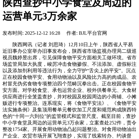
陕西查抄中小学食堂及周边的
运营单元3万余家
发布时间: 2025-12-12 16:28 作者: BJL平台官网
陕西网讯（记者 刘思琦）12月10日上午，陕西省人平易
近旧事办公室举办旧事发布会，陕西省市场监视办理局二级巡
视员魏婷昱出席，引见保障食物平安方面相关工做环境。省市
场监管局加大执度，峻厉冲击食物掺假、不法添加、虚假标注
以及添加剂利用等违法行为，全力守护“舌尖上的平安”。沉点
正在校园食物平安、食用动物油以及风险比力高的肉成品、农
村冒充伪劣食物专项整治四个范畴沉拳出击。正在校园食物平
安方面。对学校食堂、承包运营企业、校外供餐单元、大食材
供应商进行全笼盖查抄，并对校园及校园周边的小商铺、小摊
贩进行专项整治。连系现实，将《食物平安法》、《食物平安
法实施条例》及集顶用餐单元餐饮加工尺度和规范构成陕西特
色的“十同一六到位”的监管模式和监管尺度。截至目前，查抄
中小学食堂及周边的运营单元3万余家，立案查处252件，责令
整改1754家。开展食用动物油凸起问题整治。对食用动物油出
产企业、农贸市场开展飞翔查抄，实现了线索转办、约谈督