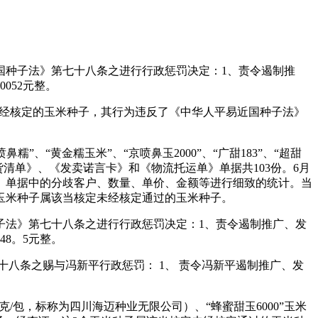
种子法》第七十八条之进行行政惩罚决定：1、责令遏制推
052元整。
定未经核定的玉米种子，其行为违反了《中华人平易近国种子法》
、“黄金糯玉米”、“京喷鼻玉2000”、“广甜183”、“超甜
货清单》、《发卖诺言卡》和《物流托运单》单据共103份。6月
》单据中的分歧客户、数量、单价、金额等进行细致的统计。当
名的玉米种子属该当核定未经核定通过的玉米种子。
法》第七十八条之进行行政惩罚决定：1、责令遏制推广、发
48。5元整。
条之赐与冯新平行政惩罚： 1、 责令冯新平遏制推广、发
克/包，标称为四川海迈种业无限公司）、“蜂蜜甜玉6000”玉米