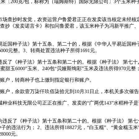
”玉米〔200克/包，标称为（瑞姆斯特）国际无限公司〕3个玉
市场查抄时发觉，农资运营户鲁爱君正正在发卖该当核定未经核定
场查抄《发卖诺言卡》和扣问鲁爱君，该玉米种子为冯新平推广
国种子法》第十五条、第二十的，根据《中华人平易近国种子法
6000元整。3、转商处置违法种子所得1691元。
《种子法》第十五条和第二十的。根据《种子法》 第七十八条
蜂蜜甜玉6000”玉米、240包“贝娅斯绚彩”玉米及违法所得970元
和账户，转商种子也上缴到指定银行和账户。
账户，余款壹万柒仟玖佰柒拾元到10月31日止，本机关多次催
城种业科技无限公司正正在推广、发卖的“广两优143”水稻种
反了《种子法》第十五条和第二十的。根据《种子法》 第七十
的违法行为； 2、违法所得18827元，“白玉糯”、“黄金糯玉米”、
8000元。