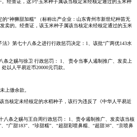
米种子。经查证，这3个玉米种子属该当核定未经核定通过的玉米种
的“神狮甜加糯” （标称出产企业：山东青州市新世纪种苗无
、发卖的。经查证，该玉米种子属该当核定未经核定通过的玉米
》第七十八条之进行行政惩罚决定：1、该批“广两优143水
之赐与徐卫 行政惩罚： 1、 责令当事人遏制推广、发卖上
整；处以人平易近币20000元罚款。
告未上缴余款。
子是该当核定未经核定的水稻种子，该行为违反了《中华人平易近
八条之赐与王自周行政惩罚： 1、责令遏制推广、发卖该当核
“广甜183”、“珍甜糯”、“超甜彩喷鼻糯、“超甜38”、“京喷鼻