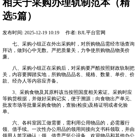
相关于采购办理轨制范本（精
选5篇）
发布时间: 2025-12-19 10:19 作者: BJL平台官网
七、采购小组正在外出采购时，对所购物品需经市场查询
拜访，做到心中无数。严把质量关，力争使所购物品物美价
廉。
八、采购小组正在采购后，对采购要严酷按照财政轨制把
关，内容要脚踏实地，所购物品品名、规格、数量、单价、价
款、经办人等内容应齐备。
3、采购食物及其原料该当按照国度相关索证。采购时应
等购货根据，并做好采购记实，便于溯源；向食物出产单元、
批发市场等批量采购食物的，查验(检疫)及格证明或者化验
单。
六、各科室因工做需要，需利用公用物品的，必需履行
领、借手续。一次性办公用品的领用间接向文书科领取，并由
领用人签字确认；领、借贵严惩公设备、欢迎物品和其他办公