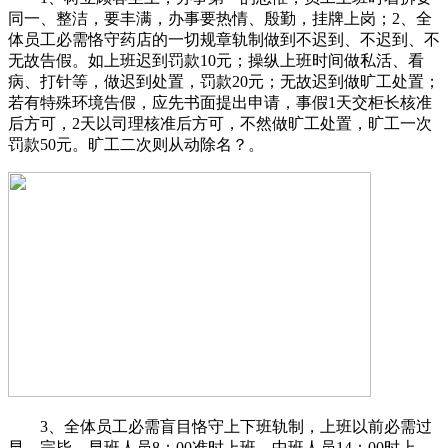
同一、整洁，要丰满，办事要热情、殷勤，挂牌上岗；2、全
体员工必需恪守药店的一切规章轨制做到不迟到、不迟到、不
无故告假。如上班迟到罚款10元；操纵上班时间做私活、看
病、打针等，做迟到处置，罚款20元；无故迟到做旷工处置；
若有特殊环境告假，应先书面提出申请，事假1天交柜长核准
后方可，2天以司理核准后方可，不然做旷工处置，旷工一次
罚款50元。旷工二次则从动除名？。
3、全体员工必需盲目恪守上下班轨制，上班以前必需过
早、完毕，早班人员8：00准时上班，中班人员14：00时上