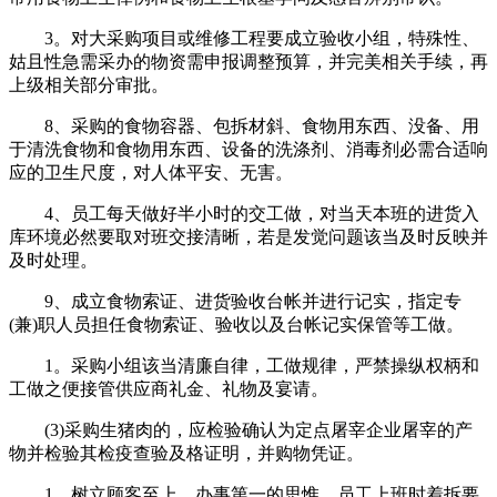
3。对大采购项目或维修工程要成立验收小组，特殊性、
姑且性急需采办的物资需申报调整预算，并完美相关手续，再
上级相关部分审批。
8、采购的食物容器、包拆材斜、食物用东西、没备、用
于清洗食物和食物用东西、设备的洗涤剂、消毒剂必需合适响
应的卫生尺度，对人体平安、无害。
4、员工每天做好半小时的交工做，对当天本班的进货入
库环境必然要取对班交接清晰，若是发觉问题该当及时反映并
及时处理。
9、成立食物索证、进货验收台帐并进行记实，指定专
(兼)职人员担任食物索证、验收以及台帐记实保管等工做。
1。采购小组该当清廉自律，工做规律，严禁操纵权柄和
工做之便接管供应商礼金、礼物及宴请。
(3)采购生猪肉的，应检验确认为定点屠宰企业屠宰的产
物并检验其检疫查验及格证明，并购物凭证。
1、树立顾客至上，办事第一的思惟，员工上班时着拆要