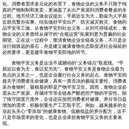
化、消费者需求多元化的布景下，食物企业的义务不只限于纯
真的产物制制和发卖，更涵盖了从出产泉源到消费者餐桌的全
过程。地方经济工做会议提出，平易近生为大，勤奋为人平易
近群浩繁办实事。结实做好平安出产、防灾减灾救灾、食物药
品平安等工做。从食物平安到社会义务，从到可持续成长，食
物企业的义务曾经从保守的“合规运营”拓展到更为普遍的社会
期望。正在这一过程中，厘清食物企业全链条义务，不只是企
业行稳致远的基石，亦是建立健康食物生态取促进社会福祉的
必然要求，更是建牢食物平安防地的环节。
食物平安义务是企业不成撼动的“义务锚点”取底线。“平
易近以食为天，食以安为先”。食物平安义务是食物企业最为
焦点的义务之一，也是企业履行社会义务的起点。食物平安间
接关乎消费者生命健康，具有一票否决的极端主要性。消费者
采办食物时，最根基的即是产物平安卫生。因而，食物企业必
需从出产泉源、存储环节等全链条严酷把控产物的平安性。除
了恪守国度尺度外，企业还应按照消费者对健康、养分等日益
增加的需求，积极创重生产工艺取手艺。例如，越来越多的企
业起头关心“零添加”的健康食物、低糖低盐的养分配方，这不
只是市场需求的变化，也是企业承担食物平安义务的主要表
现。