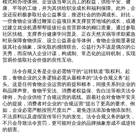
模式和办理体例。企业该当卑沉员工的权益，供给平安、健
康、平等的工做，并为其供给职业成长和福利保障。此外，企
业还应积极参取社会公益事业，推进社会的协调成长。好比，
一些食物企业通过鞭策公益项目来支撑贫苦地域的成长，或通
过建立就业机遇帮帮提拔社会贫苦群体的糊口质量。通过参取
社区扶植、支撑养分健康学问普及、正在天然灾祸等求助紧急
时辰保障食物供应、设立公益基金等体例，食物企业能显著提
拔其社会抽象，深化取的感情联合。公益行为不该是偶尔的公
关秀，而应纳入企业计谋，构成制、常态化的运转机制，实现
贸易价值取社会价值的良性互动。
法令合规义务是企业必需恪守的“运转轨道”取权利。起
首，食物企业的义务逻辑必需从最根本的“法令合规义务”起
头。这是任何食物企业运营的前提和根本，间接关系到企业的
和品牌声誉。食物平安法、消费者权益保、告白法等相关法令
律例，为企业供给了合规运营的底线。跟着社会对食物平安关
心的提拔，消费者对企业的“合规运营”提出了更高的要求。例
如，企业必需严酷按照尺度出产，避免违法添加食物添加剂、
不法原料以及虚假宣传等行为的发生。法令合规义务的缺失，
不只会导致法令赏罚，更可能对企业的品牌抽象形成不成逆转
的损害。