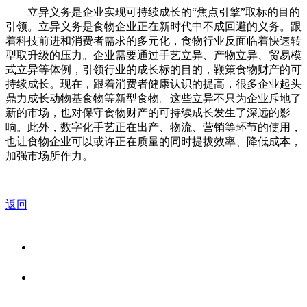
立异义务是企业实现可持续成长的“焦点引擎”取标的目的
引领。立异义务是食物企业正在新时代中不成回避的义务。跟
着科技前进和消费者需求的多元化，食物行业反面临着快速转
型取升级的压力。企业需要通过手艺立异、产物立异、贸易模
式立异等体例，引领行业的成长标的目的，鞭策食物财产的可
持续成长。现在，跟着消费者健康认识的提高，很多企业起头
鼎力成长动物基食物等新型食物。这些立异不只为企业斥地了
新的市场，也对保守食物财产的可持续成长发生了深远的影
响。此外，数字化手艺正在出产、物流、营销等环节的使用，
也让食物企业可以或许正在质量的同时提拔效率、降低成本，
加强市场所作力。
返回
关于我们
食品安全资讯