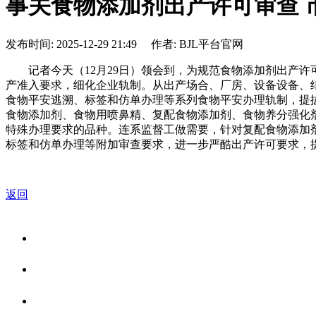
事关食物添加剂出产许可审查 
发布时间: 2025-12-29 21:49 作者: BJL平台官网
记者今天（12月29日）领会到，为规范食物添加剂出产许可
产准入要求，细化企业轨制。从出产场合、厂房、设备设备、
食物平安逃溯、标签和仿单办理等系列食物平安办理轨制，提
食物添加剂、食物用喷鼻精、复配食物添加剂、食物养分强化
特殊办理要求的品种。连系监督工做需要，针对复配食物添加
标签和仿单办理等附加审查要求，进一步严酷出产许可要求，
返回
关于我们
食品安全资讯
食品安全知识