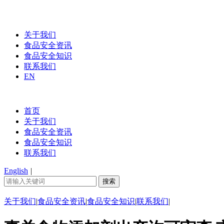
关于我们
食品安全资讯
食品安全知识
联系我们
EN
首页
关于我们
食品安全资讯
食品安全知识
联系我们
English
|
关于我们
|
食品安全资讯
|
食品安全知识
|
联系我们
|