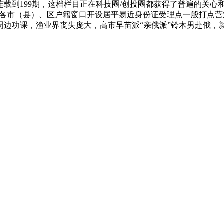
载到199期，这档栏目正在科技圈/创投圈都获得了普遍的关心和
日，各市（县）、区户籍窗口开设居平易近身份证受理点一般打点
周边功课，渔业界丧失庞大，高市早苗派“亲俄派”铃木男赴俄，