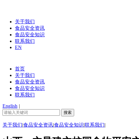
关于我们
食品安全资讯
食品安全知识
联系我们
EN
首页
关于我们
食品安全资讯
食品安全知识
联系我们
English
|
关于我们
|
食品安全资讯
|
食品安全知识
|
联系我们
|