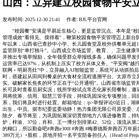
山西：立异建立校园食物平安
发布时间: 2025-12-30 21:41 作者: BJL平台官网
“校园餐”安满是平易近生核心，更是监管沉点。本年是“校园
管理成效“看得见、摸得着”，鞭策校园食物平安管理迈上新台
年以来，山西省已查抄中小学、长儿园食堂及校外供餐单元超1.
监管辞别“单打独斗”。山西成立市场监管、教育、、卫生健康等
并推出专项举报励，全年领受群众举报线多条，确保问题早发
运营率已达97%，从机制上压实了校方从体义务。“平安阀”越
联网﹢明厨亮灶”中，立异融入AI智能监管，系统可从动抓拍
时，搭建起从田间到餐桌的大食材全流程逃溯平台。太原市立异
实。破解家长焦炙的环节正在于“公开通明”。山西省市场监管
长可及时查看后厨实况；线所学校试点常态化家长陪餐制，邀
局将统筹、信用、聪慧三管手段，持续巩固深化专项整治，回
系，我们将及时进行处置。邮箱地址：/p>举报评论0近日，湖
出生，中员。据市纪委监委动静！热力集团无限公司原党委、总
除夕、春节将至，为巩固拓展深切贯彻地方八项进修教育，持续
炉，梓渝、37位，肖和、王一博分別排第42、52位，顶流从第
的糊口，所以勤奋吧#奔跑e300l #奔跑 #梅赛德斯奔跑百
389万元）+股权，原地开招一名平安防备担任人（Head of 