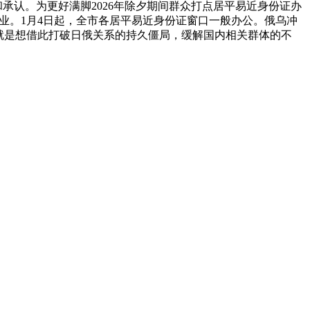
承认。为更好满脚2026年除夕期间群众打点居平易近身份证办
营业。1月4日起，全市各居平易近身份证窗口一般办公。俄乌冲
就是想借此打破日俄关系的持久僵局，缓解国内相关群体的不