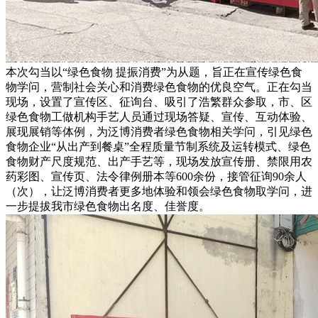
本次勾当以“绿色食物 提振消费”为从题，旨正在宣传绿色食
物学问，营制社会关心和消费绿色食物的优良空气。正在勾当
现场，设置了宣传区、征询台、吸引了浩繁群众参取，市、区
绿色食物工做机构手艺人员通过现场答疑、宣传、互动体验、
展现展销等体例，为泛博消费者绿色食物相关学问，引见绿色
食物企业“从出产到餐桌”全程质量节制系统及运转模式、绿色
食物财产尺度规范、出产手艺等，现场发放宣传册、禁限用农
药彩图、宣传页、法令律例册本等600余份，接管征询90余人
（次），让泛博消费者更多地体验和领会绿色食物取学问，进
一步提拔我市绿色食物出名度、佳誉度。