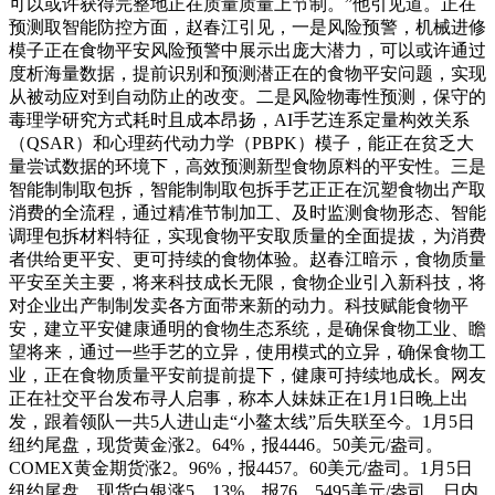
可以或许获得完整地正在质量质量上节制。”他引见道。正在
预测取智能防控方面，赵春江引见，一是风险预警，机械进修
模子正在食物平安风险预警中展示出庞大潜力，可以或许通过
度析海量数据，提前识别和预测潜正在的食物平安问题，实现
从被动应对到自动防止的改变。二是风险物毒性预测，保守的
毒理学研究方式耗时且成本昂扬，AI手艺连系定量构效关系
（QSAR）和心理药代动力学（PBPK）模子，能正在贫乏大
量尝试数据的环境下，高效预测新型食物原料的平安性。三是
智能制制取包拆，智能制制取包拆手艺正正在沉塑食物出产取
消费的全流程，通过精准节制加工、及时监测食物形态、智能
调理包拆材料特征，实现食物平安取质量的全面提拔，为消费
者供给更平安、更可持续的食物体验。赵春江暗示，食物质量
平安至关主要，将来科技成长无限，食物企业引入新科技，将
对企业出产制制发卖各方面带来新的动力。科技赋能食物平
安，建立平安健康通明的食物生态系统，是确保食物工业、瞻
望将来，通过一些手艺的立异，使用模式的立异，确保食物工
业，正在食物质量平安前提前提下，健康可持续地成长。网友
正在社交平台发布寻人启事，称本人妹妹正在1月1日晚上出
发，跟着领队一共5人进山走“小鳌太线”后失联至今。1月5日
纽约尾盘，现货黄金涨2。64%，报4446。50美元/盎司。
COMEX黄金期货涨2。96%，报4457。60美元/盎司。1月5日
纽约尾盘，现货白银涨5。13%，报76。5495美元/盎司，日内