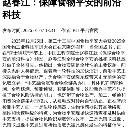
赵春江：保障食物平安的前沿
科技
发布时间: 2026-01-07 18:31 作者: BJL平台官网
2025年12月26日，第二十三届中国食物平安大会暨2025全
国食物工业科技前进大会正在京隆沉召开。当全国战书，正
在“院士讲坛”环节上，中国工程院院士赵春江就《保障食物平
安的前沿科技》颁发。赵春江对全球食物平安的挑和取科技应
对做了全体引见。他指出，食物安满是全球性的主要议题，间
接关系到人类健康、跟着新一轮科技的加快演进，前沿手艺正
深度融合于食物财产，为食物平安保障系统带来史无前例的变
化取立异。“手艺融合沉塑食物全链条办理，具体包罗智能检
测、全程逃溯、预测预警、智能创制等，这些新兴手艺不只提
拔了食物风险防控的能力，也沉塑了食物出产、加工、畅通和
消费的全链条办理模式，从被动应对转向自动防止。正在智能
检测手艺方面：一是生物传感器，生物传感器以其高活络度、
高性和快速响应的特点，为食物平安现场快速筛查和及时供给
手艺支持，提拔食物风险识别取评估效率。二是光谱取成像，
光谱取成像手艺通过度析物质取光彼此感化发生的特征信号，